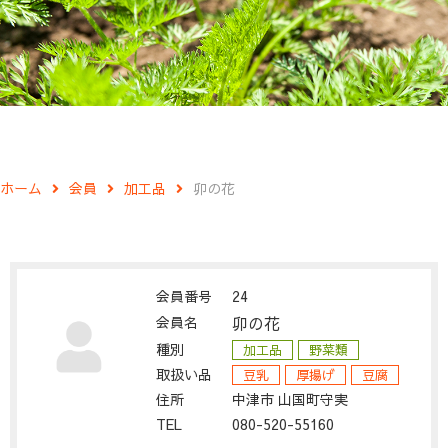
ホーム
会員
加工品
卯の花
会員番号
24
会員名
卯の花
種別
加工品
野菜類
取扱い品
豆乳
厚揚げ
豆腐
住所
中津市 山国町守実
TEL
080-520-55160