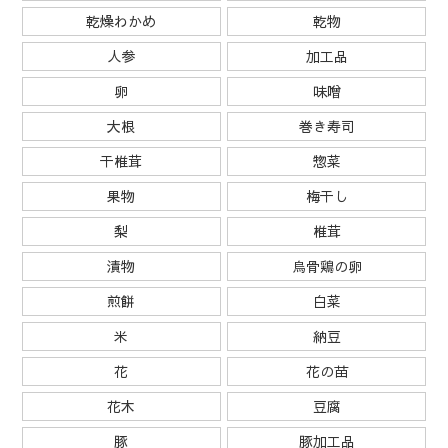
乾燥わかめ
乾物
人参
加工品
卵
味噌
大根
巻き寿司
干椎茸
惣菜
果物
梅干し
梨
椎茸
漬物
烏骨鶏の卵
煎餅
白菜
米
納豆
花
花の苗
花木
豆腐
豚
豚加工品