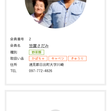
会員番号
2
会員名
笠置さだみ
種別
野菜類
取扱い品
かぼちゃ
キャベツ
きゅうり
住所
速見郡日出町大字川崎
TEL
097-772-4826