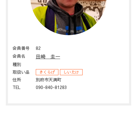
会員番号
82
会員名
田崎 圭一
種別
取扱い品
きくらげ
しいたけ
住所
別府市天満町
TEL
090-840-81283