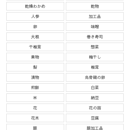
乾燥わかめ
乾物
人参
加工品
卵
味噌
大根
巻き寿司
干椎茸
惣菜
果物
梅干し
梨
椎茸
漬物
烏骨鶏の卵
煎餅
白菜
米
納豆
花
花の苗
花木
豆腐
豚
豚加工品