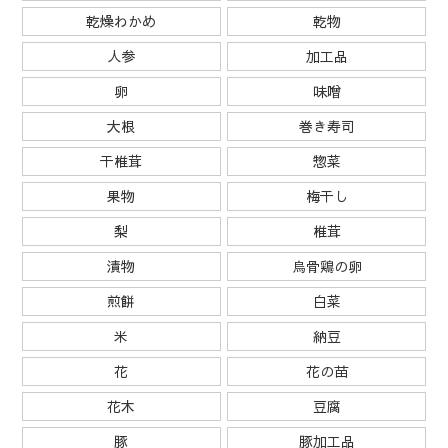
乾燥わかめ
乾物
人参
加工品
卵
味噌
大根
巻き寿司
干椎茸
惣菜
果物
梅干し
梨
椎茸
漬物
烏骨鶏の卵
煎餅
白菜
米
納豆
花
花の苗
花木
豆腐
豚
豚加工品