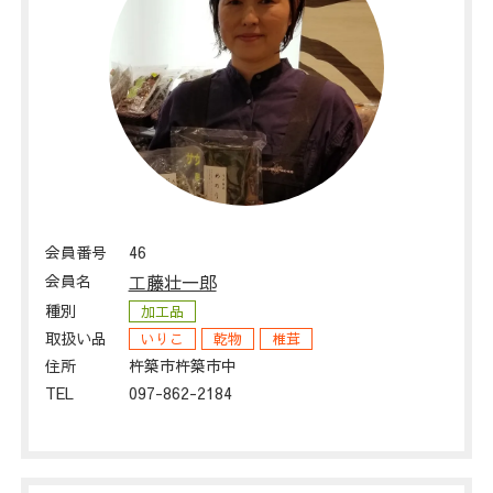
会員番号
46
会員名
工藤壮一郎
種別
加工品
取扱い品
いりこ
乾物
椎茸
住所
杵築市杵築市中
TEL
097-862-2184