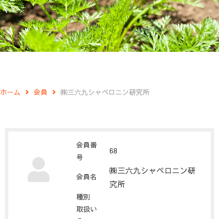
ホーム
会員
㈱三六九シャペロニン研究所
会員番
68
号
㈱三六九シャペロニン研
会員名
究所
種別
取扱い