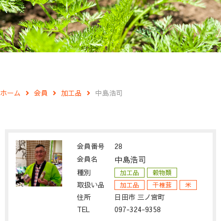
ホーム
会員
加工品
中島浩司
会員番号
28
会員名
中島浩司
種別
加工品
穀物類
取扱い品
加工品
干椎茸
米
住所
日田市 三ノ宮町
TEL
097-324-9358