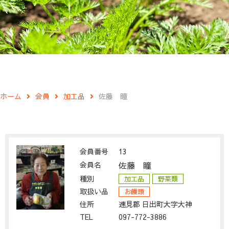
ホーム
会員
加工品
佐藤 瞳
会員番号
13
会員名
佐藤 瞳
種別
加工品
野菜類
取扱い品
お饅頭
住所
速見郡 日出町大字大神
TEL
097-772-3886