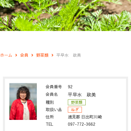
ホーム
会員
野菜類
平早水 政美
会員番号
92
会員名
平早水 政美
種別
野菜類
取扱い品
ねぎ
住所
速見郡 日出町川崎
TEL
097-772-3662