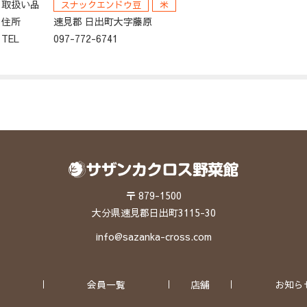
取扱い品
スナックエンドウ豆
米
住所
速見郡 日出町大字藤原
TEL
097-772-6741
〒 879-1500
大分県速見郡日出町3115-30
info@sazanka-cross.com
会員一覧
店舗
お知ら