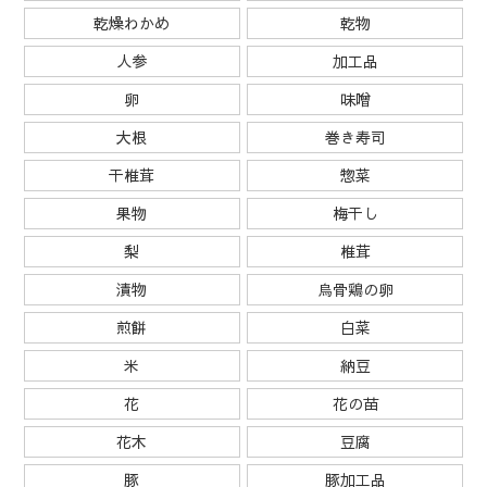
乾燥わかめ
乾物
人参
加工品
卵
味噌
大根
巻き寿司
干椎茸
惣菜
果物
梅干し
梨
椎茸
漬物
烏骨鶏の卵
煎餅
白菜
米
納豆
花
花の苗
花木
豆腐
豚
豚加工品