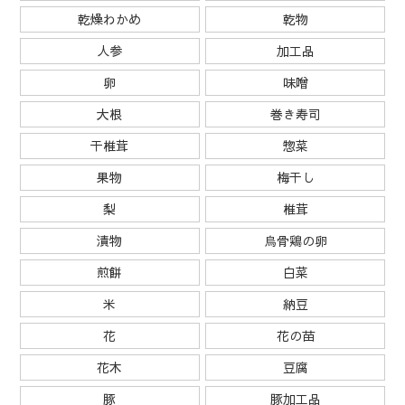
乾燥わかめ
乾物
人参
加工品
卵
味噌
大根
巻き寿司
干椎茸
惣菜
果物
梅干し
梨
椎茸
漬物
烏骨鶏の卵
煎餅
白菜
米
納豆
花
花の苗
花木
豆腐
豚
豚加工品