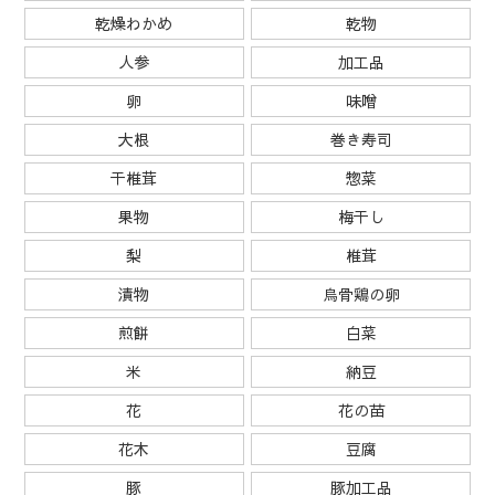
乾燥わかめ
乾物
人参
加工品
卵
味噌
大根
巻き寿司
干椎茸
惣菜
果物
梅干し
梨
椎茸
漬物
烏骨鶏の卵
煎餅
白菜
米
納豆
花
花の苗
花木
豆腐
豚
豚加工品